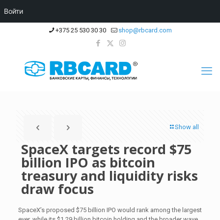
Войти
+375 25 530 30 30
shop@rbcard.com
Show all
SpaceX targets record $75
billion IPO as bitcoin
treasury and liquidity risks
draw focus
SpaceX’s proposed $75 billion IPO would rank among the largest
ever, while its $1.29 billion bitcoin holding and the broader wave