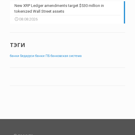
New XRP Ledger amendments target $530 million in
tokenized Wall Street assets
08.08.2026
ТЭГИ
банки Бедаруси
банки ПБ
банковская система