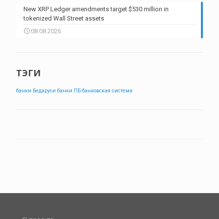
New XRP Ledger amendments target $530 million in
tokenized Wall Street assets
08.08.2026
ТЭГИ
банки Бедаруси
банки ПБ
банковская система