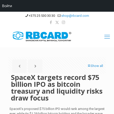
Войти
+375 25 530 30 30
shop@rbcard.com
Show all
SpaceX targets record $75
billion IPO as bitcoin
treasury and liquidity risks
draw focus
SpaceX’s proposed $75 billion IPO would rank among the largest
ever, while its $1.29 billion bitcoin holding and the broader wave