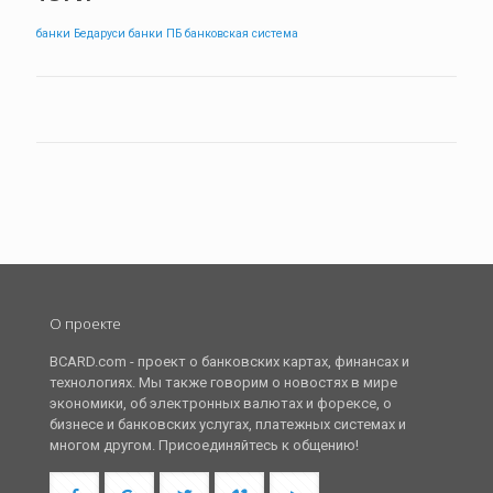
банки Бедаруси
банки ПБ
банковская система
О проекте
BCARD.com - проект о банковских картах, финансах и
технологиях. Мы также говорим о новостях в мире
экономики, об электронных валютах и форексе, о
бизнесе и банковских услугах, платежных системах и
многом другом. Присоединяйтесь к общению!