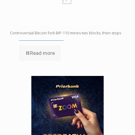
Controversial Bitcoin fork BIP-110 mines two blocks, then stops
Read more