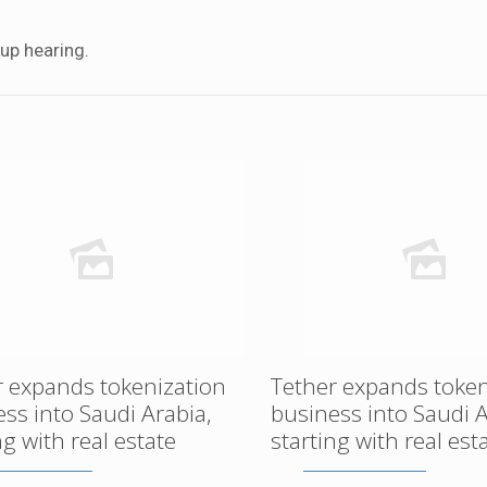
up hearing.
r expands tokenization
Tether expands token
ss into Saudi Arabia,
business into Saudi A
ng with real estate
starting with real est