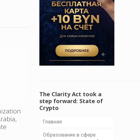
The Clarity Act took a
step forward: State of
Crypto
ization
rabia,
Главная
ate
Образование в сфере