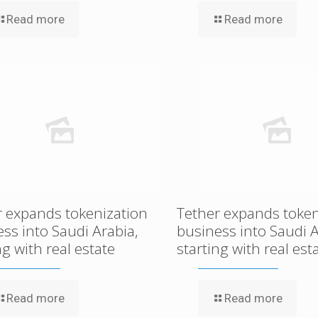
Read more
Read more
r expands tokenization
Tether expands token
ss into Saudi Arabia,
business into Saudi A
ng with real estate
starting with real est
Read more
Read more