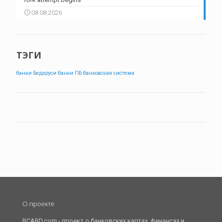
08.08.2026
ТЭГИ
банки Бедаруси
банки ПБ
банковская система
О проекте
BCARD.com - проект о банковских картах, финансах и