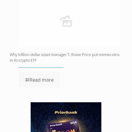
Why trillion-dollar asset manager T. Rowe Price put memecoins
in its crypto ETF
Read more