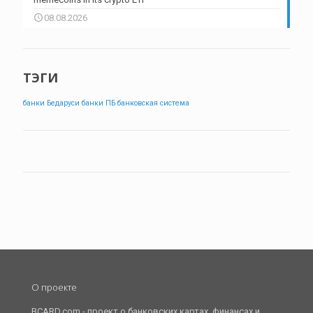
08.08.2026
ТЭГИ
банки Бедаруси
банки ПБ
банковская система
О проекте
BCARD.com - проект о банковских картах, финансах и