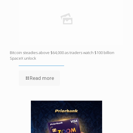
Bitcoin steadies above $64,000 as traders watch $100 billion
SpaceX unlock
Read more