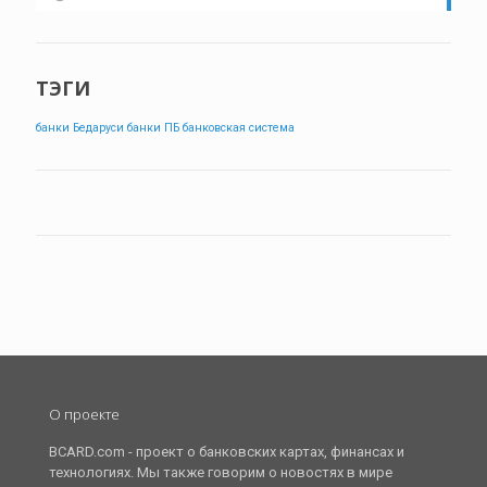
ТЭГИ
банки Бедаруси
банки ПБ
банковская система
О проекте
BCARD.com - проект о банковских картах, финансах и
технологиях. Мы также говорим о новостях в мире