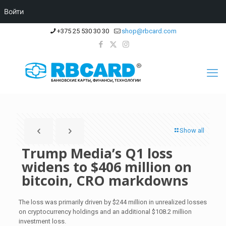
Войти
+375 25 530 30 30
shop@rbcard.com
Show all
Trump Media’s Q1 loss
widens to $406 million on
bitcoin, CRO markdowns
The loss was primarily driven by $244 million in unrealized losses
on cryptocurrency holdings and an additional $108.2 million
investment loss.