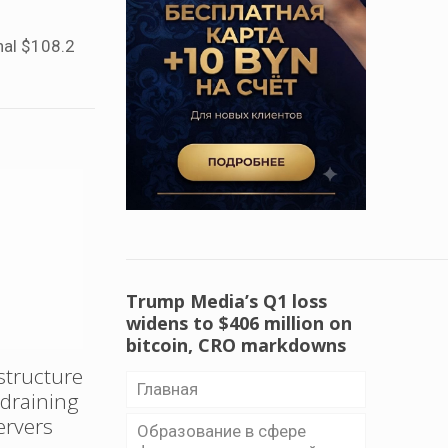
nal $108.2
Trump Media’s Q1 loss
widens to $406 million on
bitcoin, CRO markdowns
structure
Главная
e draining
ervers
Образование в сфере