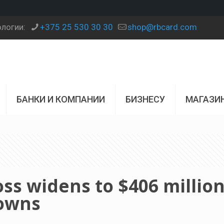
ологии:
+375 25 530 30 30
shop@rbcard.com
БАНКИ И КОМПАНИИ
БИЗНЕСУ
МАГАЗИ
ss widens to $406 millio
downs