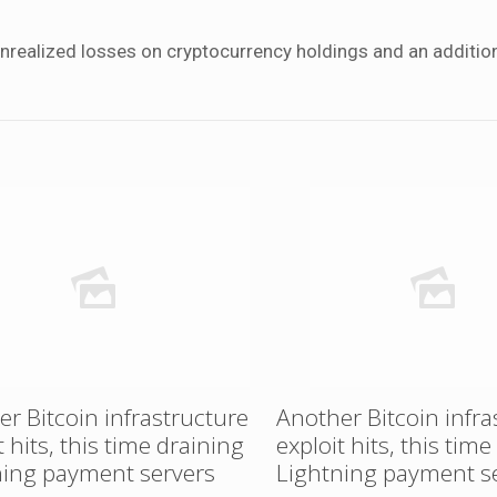
 unrealized losses on cryptocurrency holdings and an additio
r Bitcoin infrastructure
Another Bitcoin infra
t hits, this time draining
exploit hits, this tim
ning payment servers
Lightning payment s