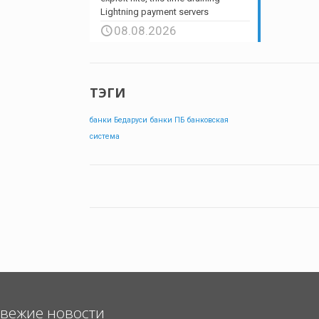
Lightning payment servers
08.08.2026
ТЭГИ
банки Бедаруси
банки ПБ
банковская
система
вежие новости