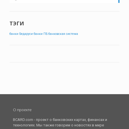
ТЭГИ
банки Бедаруси
банки ПБ
банковская система
О проекте
BCARD.com - проект о банковских картах, финансах и
технологиях. Мы также говорим о новостях в мире