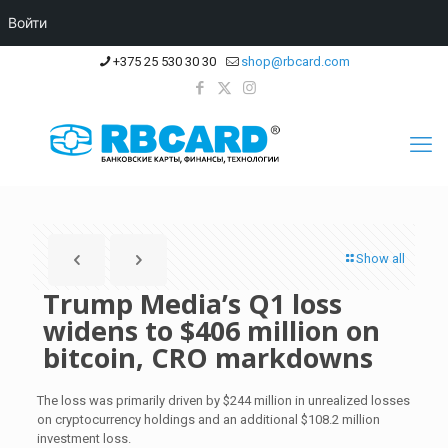
Войти
+375 25 530 30 30
shop@rbcard.com
Show all
Trump Media’s Q1 loss
widens to $406 million on
bitcoin, CRO markdowns
The loss was primarily driven by $244 million in unrealized losses
on cryptocurrency holdings and an additional $108.2 million
investment loss.