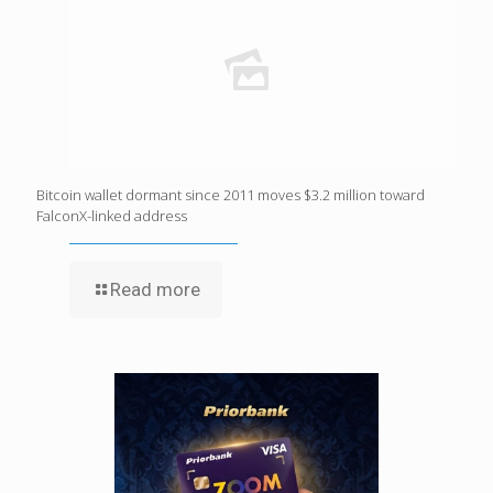
Bitcoin wallet dormant since 2011 moves $3.2 million toward
FalconX-linked address
Read more