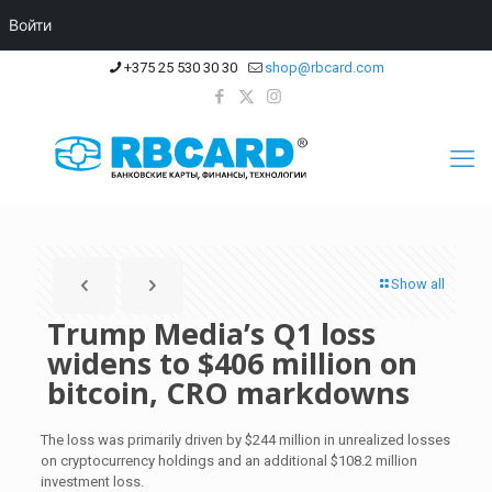
Войти
+375 25 530 30 30
shop@rbcard.com
Show all
Trump Media’s Q1 loss
widens to $406 million on
bitcoin, CRO markdowns
The loss was primarily driven by $244 million in unrealized losses
on cryptocurrency holdings and an additional $108.2 million
investment loss.