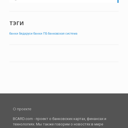
ТЭГИ
банки Бедаруси
банки ПБ
банковская система
О проекте
BCARD.com - проект о банковских картах, финансах и
технологиях. Мы также говорим о новостях в мире