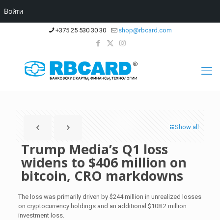
Войти
+375 25 530 30 30
shop@rbcard.com
Show all
Trump Media’s Q1 loss
widens to $406 million on
bitcoin, CRO markdowns
The loss was primarily driven by $244 million in unrealized losses
on cryptocurrency holdings and an additional $108.2 million
investment loss.