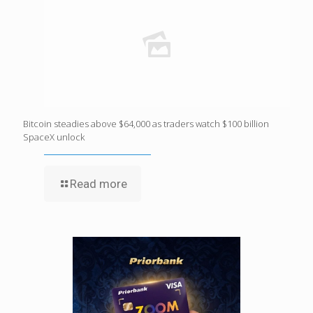
Bitcoin steadies above $64,000 as traders watch $100 billion
SpaceX unlock
Read more