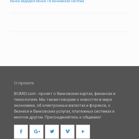
банки Бедаруси
банки ПБ
банковская система
О проекте
BCARD.com - проект о банковских картах, финансах и
технологиях. Мы также говорим о новостях в мире
экономики, об электронных валютах и форексе, о
бизнесе и банковских услугах, платежных системах и
многом другом. Присоединяйтесь к общению!