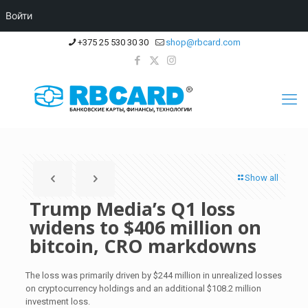
Войти
+375 25 530 30 30
shop@rbcard.com
Show all
Trump Media’s Q1 loss
widens to $406 million on
bitcoin, CRO markdowns
The loss was primarily driven by $244 million in unrealized losses
on cryptocurrency holdings and an additional $108.2 million
investment loss.