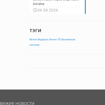
bid alive
06.08.2026
ТЭГИ
банки Бедаруси
банки ПБ
банковская
система
вежие новости