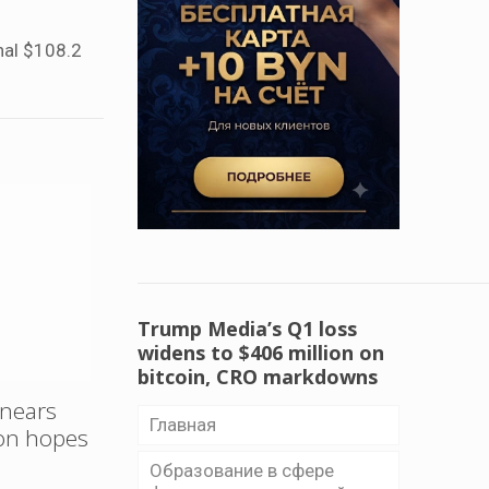
nal $108.2
Trump Media’s Q1 loss
widens to $406 million on
bitcoin, CRO markdowns
 nears
Главная
ion hopes
Образование в сфере