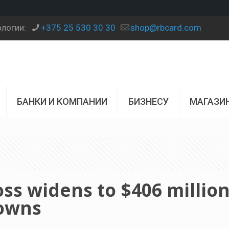
ологии:
+375 25 530 30 30
shop@rbcard.com
БАНКИ И КОМПАНИИ
БИЗНЕСУ
МАГАЗИ
ss widens to $406 millio
downs