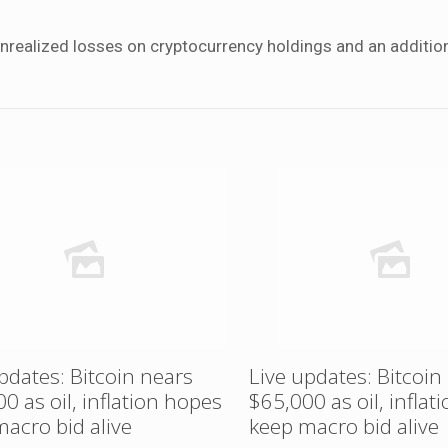
 unrealized losses on cryptocurrency holdings and an additio
pdates: Bitcoin nears
Live updates: Bitcoin
0 as oil, inflation hopes
$65,000 as oil, inflat
acro bid alive
keep macro bid alive