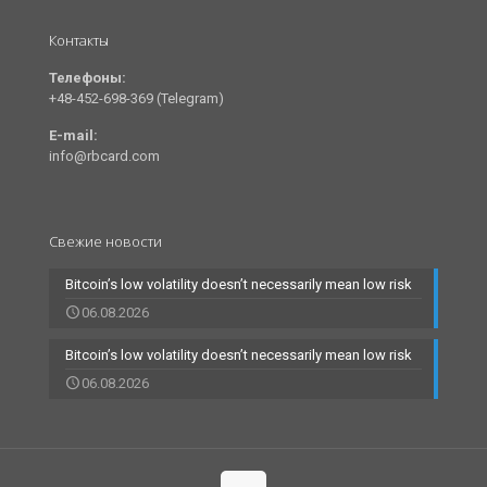
Контакты
Телефоны:
+48-452-698-369 (Telegram)
E-mail:
info@rbcard.com
Свежие новости
Bitcoin’s low volatility doesn’t necessarily mean low risk
06.08.2026
Bitcoin’s low volatility doesn’t necessarily mean low risk
06.08.2026