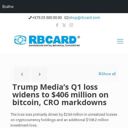
Войти
+375 25 530 30 30
shop@rbcard.com
Show all
Trump Media’s Q1 loss
widens to $406 million on
bitcoin, CRO markdowns
The loss was primarily driven by $244 million in unrealized losses
on cryptocurrency holdings and an additional $108.2 million
investment loss.