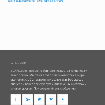
банки Бедаруси
банки ПБ
банковская система
О проекте
BCARD.com - проект о банковских картах, финансах и
технологиях. Мы также говорим о новостях в мире
экономики, об электронных валютах и форексе, о
бизнесе и банковских услугах, платежных системах и
многом другом. Присоединяйтесь к общению!