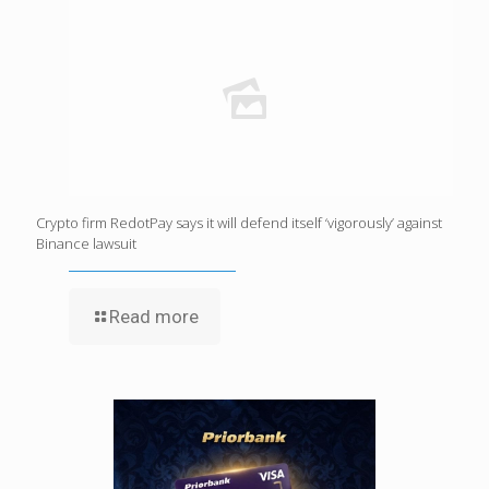
Crypto firm RedotPay says it will defend itself ‘vigorously’ against
Binance lawsuit
Read more