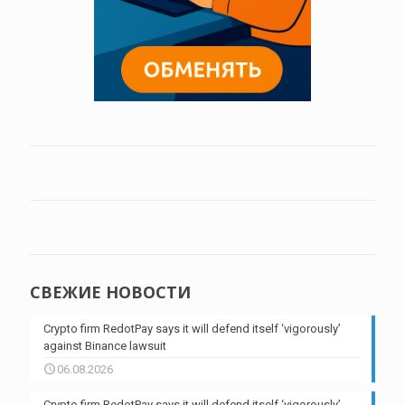
СВЕЖИЕ НОВОСТИ
Crypto firm RedotPay says it will defend itself ‘vigorously’
against Binance lawsuit
06.08.2026
Crypto firm RedotPay says it will defend itself ‘vigorously’