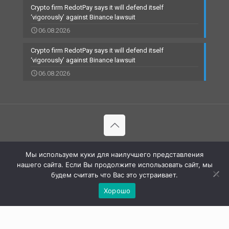
Crypto firm RedotPay says it will defend itself
‘vigorously’ against Binance lawsuit
06.08.2026
Crypto firm RedotPay says it will defend itself
‘vigorously’ against Binance lawsuit
06.08.2026
© 2002-2023 RBCARD.com - Банковские карты, финансы,
Мы используем куки для наилучшего представления
технологии | All Rights Reserved |
нашего сайта. Если Вы продолжите использовать сайт, мы
будем считать что Вас это устраивает.
Хорошо