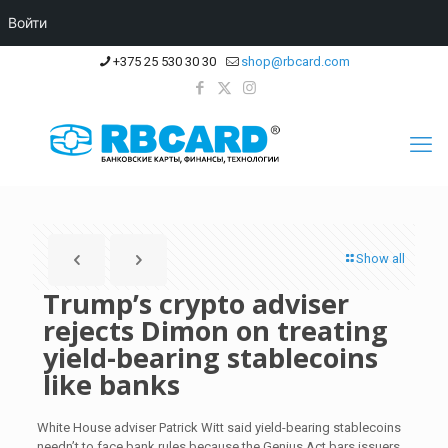
Войти
+375 25 530 30 30
shop@rbcard.com
Show all
Trump’s crypto adviser
rejects Dimon on treating
yield-bearing stablecoins
like banks
White House adviser Patrick Witt said yield-bearing stablecoins
needn’t to face bank rules because the Genius Act bars issuers