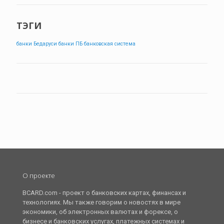
ТЭГИ
банки Бедаруси
банки ПБ
банковская система
О проекте
BCARD.com - проект о банковских картах, финансах и
технологиях. Мы также говорим о новостях в мире
экономики, об электронных валютах и форексе, о
бизнесе и банковских услугах, платежных системах и