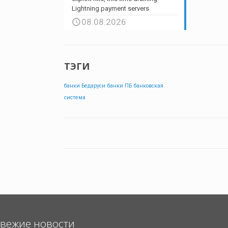
Lightning payment servers
08.08.2026
ТЭГИ
банки Бедаруси
банки ПБ
банковская
система
вежие новости