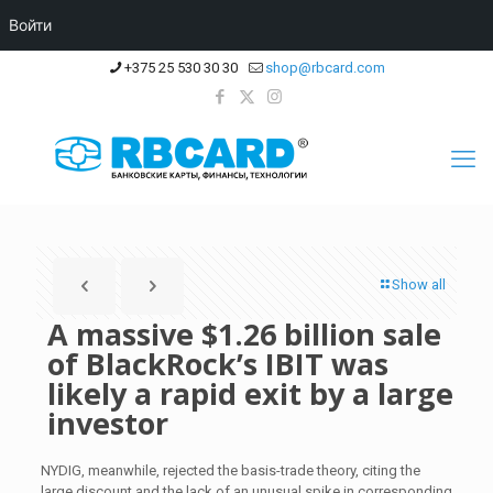
Войти
+375 25 530 30 30
shop@rbcard.com
Show all
A massive $1.26 billion sale
of BlackRock’s IBIT was
likely a rapid exit by a large
investor
NYDIG, meanwhile, rejected the basis-trade theory, citing the
large discount and the lack of an unusual spike in corresponding