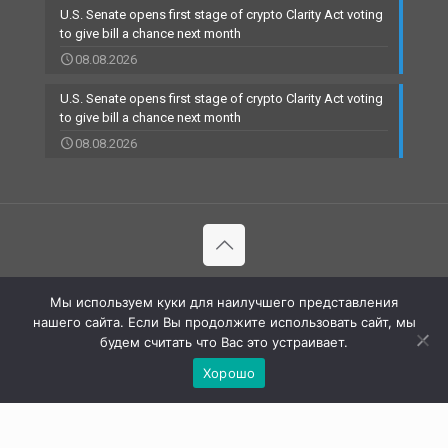
U.S. Senate opens first stage of crypto Clarity Act voting
to give bill a chance next month
08.08.2026
U.S. Senate opens first stage of crypto Clarity Act voting
to give bill a chance next month
08.08.2026
© 2002-2023 RBCARD.com - Банковские карты, финансы,
Мы используем куки для наилучшего представления
технологии | All Rights Reserved |
нашего сайта. Если Вы продолжите использовать сайт, мы
будем считать что Вас это устраивает.
Хорошо