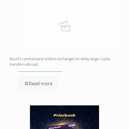
Brazil’s central bank orders exchanges to delay large crypto
transfers abroad
Read more