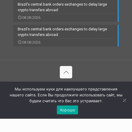
Brazil’s central bank orders exchanges to delay large
crypto transfers abroad
08.08.2026
Brazil’s central bank orders exchanges to delay large
crypto transfers abroad
08.08.2026
© 2002-2023 RBCARD.com - Банковские карты, финансы,
Мы используем куки для наилучшего представления
технологии | All Rights Reserved |
нашего сайта. Если Вы продолжите использовать сайт, мы
будем считать что Вас это устраивает.
Хорошо