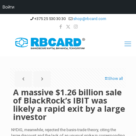
Войти
+375 25 530 30 30
shop@rbcard.com
Show all
A massive $1.26 billion sale
of BlackRock’s IBIT was
likely a rapid exit by a large
investor
NYDIG, meanwhile, rejected the basis-trade theory, citing the
large discount and the lack of an unusual spike in corresponding